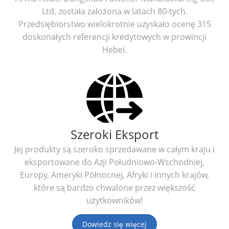
Ltd. została założona w latach 80-tych.
Przedsiębiorstwo wielokrotnie uzyskało ocenę 315
doskonałych referencji kredytowych w prowincji
Hebei.
Szeroki Eksport
Jej produkty są szeroko sprzedawane w całym kraju i
eksportowane do Azji Południowo-Wschodniej,
Europy, Ameryki Północnej, Afryki i innych krajów,
które są bardzo chwalone przez większość
użytkowników!
Dowiedz się więcej