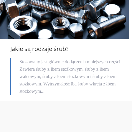
Jakie są rodzaje śrub?
Stosowany jest głównie do łączenia mniejszych części.
Zawiera śruby z łbem stożkowym, śruby z łbem
walcowym, śruby z łbem stożkowym i śruby z łbem
stożkowym. Wytrzymałość łba śruby wkręta z łbem
stożkowym...