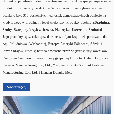
80. Jest to przedsiębiorstwo zorientowane na produkcję specjalizujące się w
produkcji i sprzedaży produktów Series Series. Przedsiębiorstwo było
oceniane jako 315 doskonałych jednostek demonstracyjnych odniesienia
kredytowego w prowincji Hebei wiele razy. Produkty obejmują:
Stadnina
,
Śruby
,
Szarpany krzyk z drewna
,
Nakrętka
,
Uszczelka
,
Śruba
itd.
Jego produkty są szeroko sprzedawane w całym kraju i eksportowane do
Azji Południowo -Wschodniej, Europy, Ameryki Północnej, Afryki i
innych krajów, które są bardzo chwalone przez większość użytkowników!
Dongshao Company to teraz rozwój grupy, jej firmy to: Hebei Dongshao
Fastener Manufacturing Co., Ltd., Yongnian County Southast Fastener
Manufacturing Co., Ltd. i Handan Dongke Meta ...
Zobacz więcej