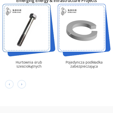
Emerging Energy & Infrastructure Projects
Hurtownia śrub
Pojedyncza podkładka
sześciokątnych
zabezpieczająca
sprężyny śrubowej do
montażu