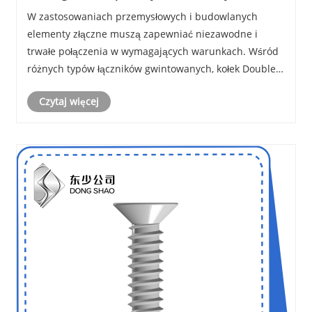
kluczowym elementem złącznym w
W zastosowaniach przemysłowych i budowlanych
zastosowaniach przemysłowych o dużej
elementy złączne muszą zapewniać niezawodne i
wytrzymałości?
trwałe połączenia w wymagających warunkach. Wśród
różnych typów łączników gwintowanych, kołek Double
End Stud wyróżnia się wszechstronnością i
Czytaj więcej
wytrzymałością. Dzięki gwintom na obu końcach łącznik
ten jest prz......