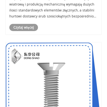
maszynowych?
wiatrową i produkcją mechaniczną wymagają dużych
ilości standardowych elementów złącznych, a stabilni
hurtowi dostawcy śrub sześciokątnych bezpośrednio
wpływają na postęp i bezpieczeństwo projektu.
Czytaj więcej
DONGSHAO (Hebei Dongshao Fastener Manufacturing
Co., ......