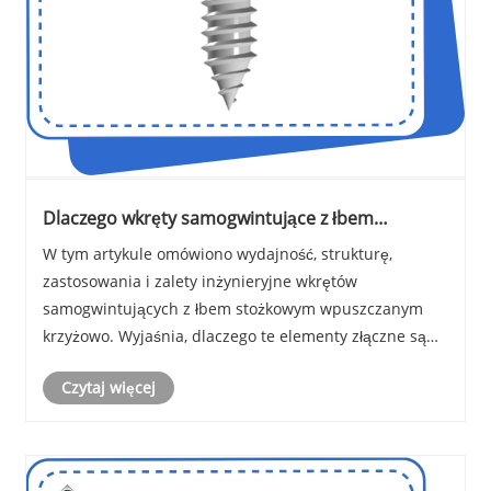
Dlaczego wkręty samogwintujące z łbem
stożkowym wpuszczanym krzyżowo stają się
W tym artykule omówiono wydajność, strukturę,
preferowanym wyborem w nowoczesnych
zastosowania i zalety inżynieryjne wkrętów
systemach mocowania
samogwintujących z łbem stożkowym wpuszczanym
krzyżowo. Wyjaśnia, dlaczego te elementy złączne są
szeroko stosowane w przemyśle budowlanym,
Czytaj więcej
motoryzacyjnym, elektronicznym i maszynowym. Dzięki
wglądom w praktyki ......