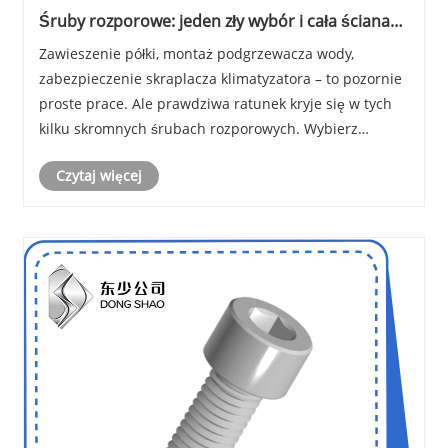
Śruby rozporowe: jeden zły wybór i cała ściana
może być całkowitą stratą
Zawieszenie półki, montaż podgrzewacza wody,
zabezpieczenie skraplacza klimatyzatora – to pozornie
proste prace. Ale prawdziwa ratunek kryje się w tych
kilku skromnych śrubach rozporowych. Wybierz
poprawnie, a wytrzymają dekadę. Wybierz źle, a
Czytaj więcej
pewnej nocy usłyszysz głuchy trzask, gdy elementy
ścienn......