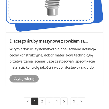
Dlaczego śruby maszynowe z rowkiem są
niezbędne w projektach montażu
W tym artykule systematycznie analizowano definicję,
przemysłowego?
cechy konstrukcyjne, dobór materiałów, technologię
przetwarzania, scenariusze zastosowań, specyfikacje
instalacji, kontrolę jakości i wybór dostawcy śrub do
maszyn z rowkiem. Koncentruje się na rozwiązywaniu
Czytaj więcej
problemów związanych z niestabilnym moc......
<
1
2
3
4
5
...
9
>