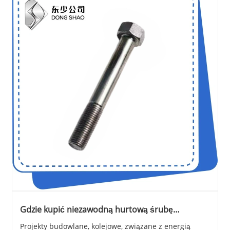
Gdzie kupić niezawodną hurtową śrubę
sześciokątną do projektów budowlanych i
Projekty budowlane, kolejowe, związane z energią