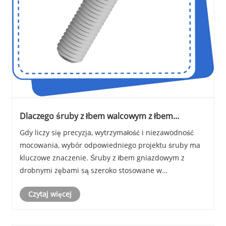
Dlaczego śruby z łbem walcowym z łbem
sześciokątnym o drobnych zębach stają się
Gdy liczy się precyzja, wytrzymałość i niezawodność
preferowanym wyborem w przypadku
mocowania, wybór odpowiedniego projektu śruby ma
zastosowań związanych z precyzyjnym
mocowaniem
kluczowe znaczenie. Śruby z łbem gniazdowym z
drobnymi zębami są szeroko stosowane w
zastosowaniach wymagających dokładnego
Czytaj więcej
pozycjonowania, dużej siły mocowania i zwiększonej
odporności na poluzowani......