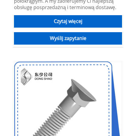
półokrągłym. A my zaoferujemy Ci najlepszą
obsługę posprzedażną i terminową dostawę.
Czytaj więcej
Wyślij zapytanie