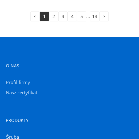
<
1
2
3
4
5
...
14
>
O NAS
Profil firmy
Nasz certyfikat
PRODUKTY
Śruba